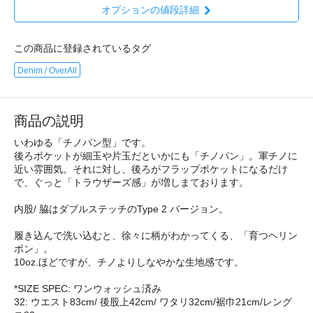
オプションの値段詳細
この商品に登録されているタグ
Denim / OverAll
商品の説明
いわゆる「チノパン型」です。
後ろポケットが細玉や片玉だといかにも「チノパン」。軍チノに
近い雰囲気。それに対し、後ろがフラップポケットになるだけ
で、ぐっと「トラウザーズ感」が増しまております。
内股/ 脇はダブルステッチのType 2 バージョン。
履き込んで洗い込むと、徐々に柄がわかってくる、「育つヘリン
ボン」。
10oz.ほどですが、チノよりしなやかな生地感です。
*SIZE SPEC: ワンウォッシュ済み
32: ウエスト83cm/ 後股上42cm/ ワタリ32cm/裾巾21cm/レング