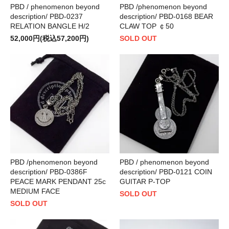
PBD / phenomenon beyond
PBD /phenomenon beyond
description/ PBD-0237
description/ PBD-0168 BEAR
RELATION BANGLE H/2
CLAW TOP ￠50
52,000円(税込57,200円)
SOLD OUT
PBD /phenomenon beyond
PBD / phenomenon beyond
description/ PBD-0386F
description/ PBD-0121 COIN
PEACE MARK PENDANT 25c
GUITAR P-TOP
MEDIUM FACE
SOLD OUT
SOLD OUT