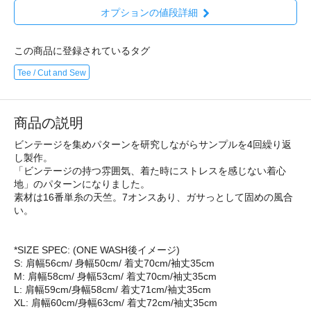
オプションの値段詳細
この商品に登録されているタグ
Tee / Cut and Sew
商品の説明
ビンテージを集めパターンを研究しながらサンプルを4回繰り返
し製作。
「ビンテージの持つ雰囲気、着た時にストレスを感じない着心
地」のパターンになりました。
素材は16番単糸の天竺。7オンスあり、ガサっとして固めの風合
い。
*SIZE SPEC: (ONE WASH後イメージ)
S: 肩幅56cm/ 身幅50cm/ 着丈70cm/袖丈35cm
M: 肩幅58cm/ 身幅53cm/ 着丈70cm/袖丈35cm
L: 肩幅59cm/身幅58cm/ 着丈71cm/袖丈35cm
XL: 肩幅60cm/身幅63cm/ 着丈72cm/袖丈35cm