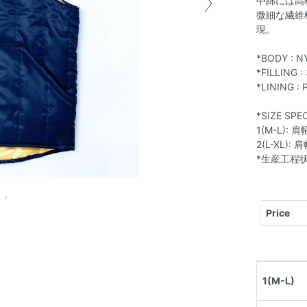
中綿には高
微細な繊維
現。
*BODY : N
*FILLING 
*LINING :
*SIZE SPEC
1(M-L): 
2(L-XL):
*生産工程
Price
1(M-L)