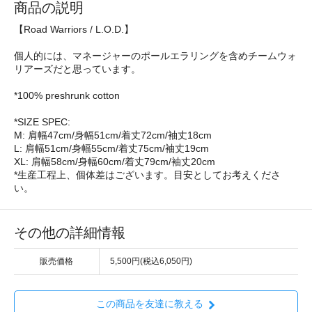
商品の説明
【Road Warriors / L.O.D.】
個人的には、マネージャーのポールエラリングを含めチームウォ
リアーズだと思っています。
*100% preshrunk cotton
*SIZE SPEC:
M: 肩幅47cm/身幅51cm/着丈72cm/袖丈18cm
L: 肩幅51cm/身幅55cm/着丈75cm/袖丈19cm
XL: 肩幅58cm/身幅60cm/着丈79cm/袖丈20cm
*生産工程上、個体差はございます。目安としてお考えくださ
い。
その他の詳細情報
販売価格
5,500円(税込6,050円)
この商品を友達に教える