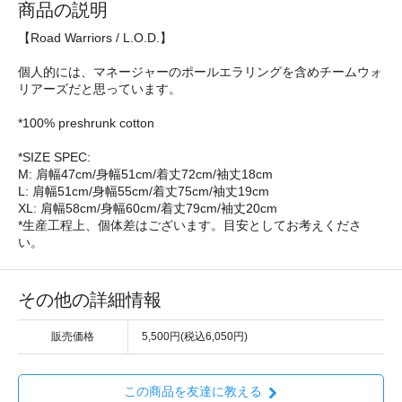
商品の説明
【Road Warriors / L.O.D.】
個人的には、マネージャーのポールエラリングを含めチームウォ
リアーズだと思っています。
*100% preshrunk cotton
*SIZE SPEC:
M: 肩幅47cm/身幅51cm/着丈72cm/袖丈18cm
L: 肩幅51cm/身幅55cm/着丈75cm/袖丈19cm
XL: 肩幅58cm/身幅60cm/着丈79cm/袖丈20cm
*生産工程上、個体差はございます。目安としてお考えくださ
い。
その他の詳細情報
販売価格
5,500円(税込6,050円)
この商品を友達に教える